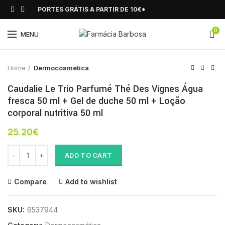
PORTES GRÁTIS A PARTIR DE 10€*
0
Click to enlarge
MENU
Home
Dermocosmética
Caudalie Le Trio Parfumé Thé Des Vignes Água
fresca 50 ml + Gel de duche 50 ml + Loção
corporal nutritiva 50 ml
25.20
€
Caudalie Le Trio Parfumé Thé Des Vignes Água fresca 50 ml + Gel
ADD TO CART
Compare
Add to wishlist
SKU:
6537944