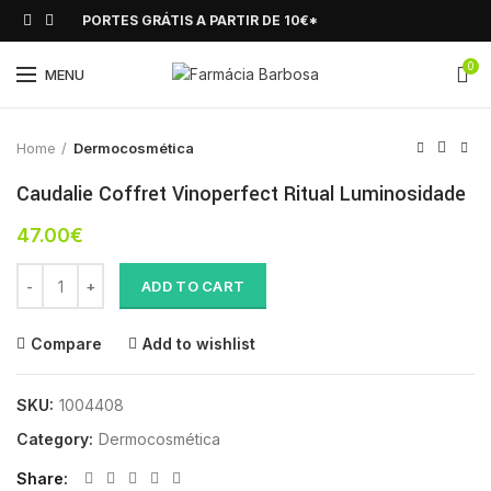
PORTES GRÁTIS A PARTIR DE 10€*
0
Click to enlarge
MENU
Home
Dermocosmética
Caudalie Coffret Vinoperfect Ritual Luminosidade
47.00
€
Caudalie Coffret Vinoperfect Ritual Luminosidade quantity
ADD TO CART
Compare
Add to wishlist
SKU:
1004408
Category:
Dermocosmética
Share