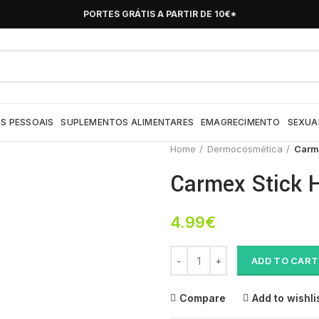
PORTES GRÁTIS A PARTIR DE 10€*
S PESSOAIS
SUPLEMENTOS ALIMENTARES
EMAGRECIMENTO
SEXUA
Home
Dermocosmética
Carme
Carmex Stick H
4.99
€
Carmex Stick Hid Lab Spf15 4,2
ADD TO CART
Compare
Add to wishli