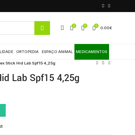
0
0
0
0.00
€
LIDADE
ORTOPEDIA
ESPAÇO ANIMAL
MEDICAMENTOS
x Stick Hid Lab Spf15 4,25g
id Lab Spf15 4,25g
5g quantity
st