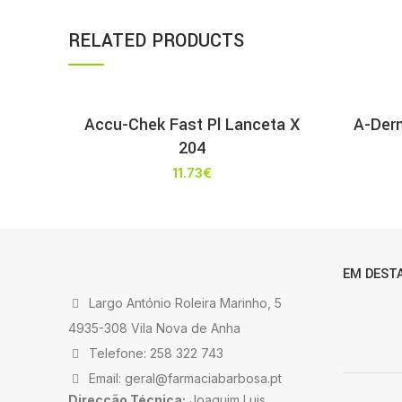
RELATED PRODUCTS
Accu-Chek Fast Pl Lanceta X
A-Der
204
11.73
€
EM DEST
Largo António Roleira Marinho, 5
4935-308 Vila Nova de Anha
Telefone: 258 322 743
Email: geral@farmaciabarbosa.pt
Direcção Técnica:
Joaquim Luis