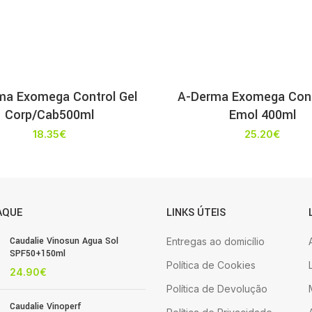
ma Exomega Control Gel
A-Derma Exomega Cont
Corp/Cab500ml
Emol 400ml
18.35
€
25.20
€
AQUE
LINKS ÚTEIS
Caudalie Vinosun Agua Sol
Entregas ao domicílio
SPF50+150ml
Política de Cookies
24.90
€
Política de Devolução
Caudalie Vinoperf