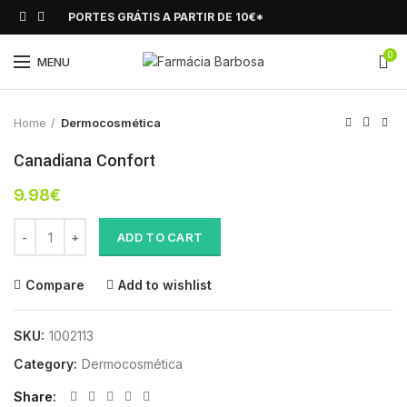
PORTES GRÁTIS A PARTIR DE 10€*
0
Click to enlarge
MENU
Home
Dermocosmética
Canadiana Confort
9.98
€
Canadiana Confort quantity
ADD TO CART
Compare
Add to wishlist
SKU:
1002113
Category:
Dermocosmética
Share