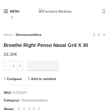
PORTES GRÁTIS A PARTIR DE 10€*
0
MENU
Click to enlarge
Home
Dermocosmética
Breathe Right Penso Nasal Grd X 30
22.30
€
Breathe Right Penso Nasal Grd X 30 quantity
ADD TO CART
Compare
Add to wishlist
SKU:
6729327
Category:
Dermocosmética
Share