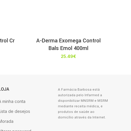
rol Cr
A-Derma Exomega Control
Bals Emol 400ml
25.49
€
LOJA
A Farmácia Barbosa está
autorizada pelo Infarmed a
disponibilizar MNSRM e MSRM
A minha conta
mediante receita médica, e
Lista de desejos
produtos de saúde ao
domicílio através da Internet.
Morada