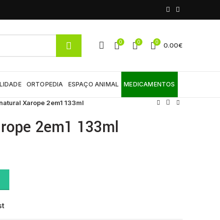
0
0
0
0.00
€
LIDADE
ORTOPEDIA
ESPAÇO ANIMAL
MEDICAMENTOS
natural Xarope 2em1 133ml
Xarope 2em1 133ml
quantity
st