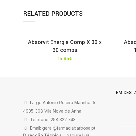
RELATED PRODUCTS
Absorvit Energia Comp X 30 x
Abso
30 comps
15.95
€
EM DEST
Largo António Roleira Marinho, 5
4935-308 Vila Nova de Anha
Telefone: 258 322 743
Email: geral@farmaciabarbosa.pt
Direcção Técnica:
Joaquim Luis