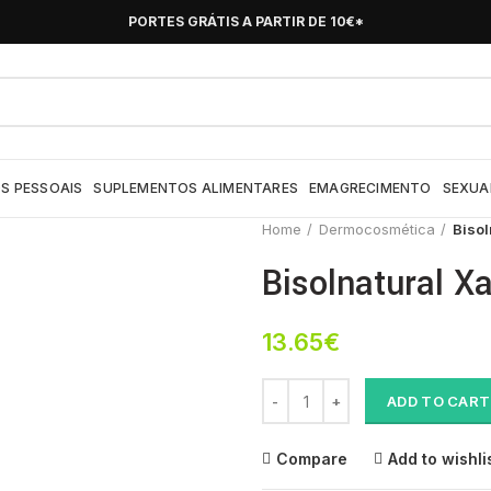
PORTES GRÁTIS A PARTIR DE 10€*
S PESSOAIS
SUPLEMENTOS ALIMENTARES
EMAGRECIMENTO
SEXUA
Home
Dermocosmética
Bisol
Bisolnatural 
13.65
€
Bisolnatural Xarope 2em1 133ml 
ADD TO CART
Compare
Add to wishli