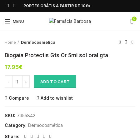
PORTES GRÁTIS A PARTIR DE 10€*
0
Click to enlarge
MENU
Home
Dermocosmética
Biogaia Protectis Gts Or 5ml sol oral gta
17.95
€
Biogaia Protectis Gts Or 5ml sol oral gta quantity
ADD TO CART
Compare
Add to wishlist
SKU:
7355842
Category:
Dermocosmética
Share