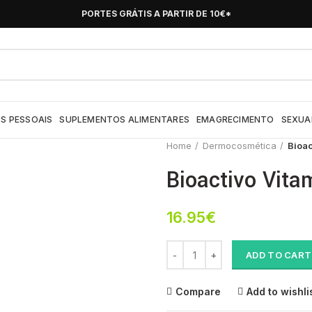
PORTES GRÁTIS A PARTIR DE 10€*
S PESSOAIS
SUPLEMENTOS ALIMENTARES
EMAGRECIMENTO
SEXUA
Home
Dermocosmética
Bioac
Bioactivo Vit
16.95
€
Bioactivo Vitamina D Capsx80 c
ADD TO CART
Compare
Add to wishli