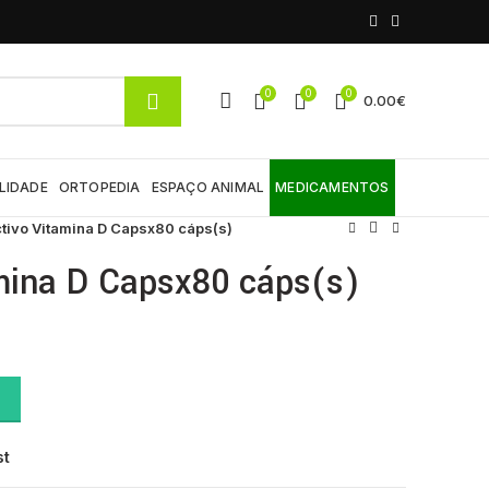
0
0
0
0.00
€
LIDADE
ORTOPEDIA
ESPAÇO ANIMAL
MEDICAMENTOS
tivo Vitamina D Capsx80 cáps(s)
amina D Capsx80 cáps(s)
áps(s) quantity
st