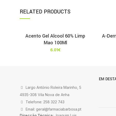
RELATED PRODUCTS
Acento Gel Alcool 60% Limp
A-Der
Mao 100Ml
6.01
€
EM DEST
Largo António Roleira Marinho, 5
4935-308 Vila Nova de Anha
Telefone: 258 322 743
Email: geral@farmaciabarbosa.pt
Direcção Técnica:
Joaquim Luis