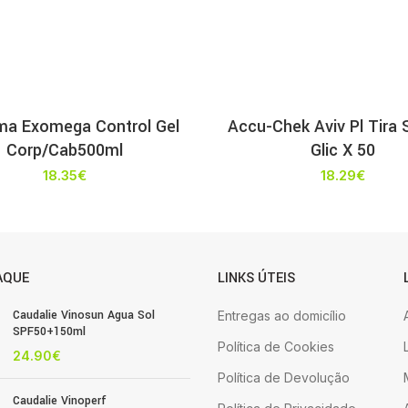
ma Exomega Control Gel
Accu-Chek Aviv Pl Tira
Corp/Cab500ml
Glic X 50
18.35
€
18.29
€
AQUE
LINKS ÚTEIS
Caudalie Vinosun Agua Sol
Entregas ao domicílio
SPF50+150ml
Política de Cookies
24.90
€
Política de Devolução
Caudalie Vinoperf