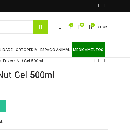
0
0
0
0.00
€
LIDADE
ORTOPEDIA
ESPAÇO ANIMAL
MEDICAMENTOS
 Trixera Nut Gel 500ml
Nut Gel 500ml
antity
st