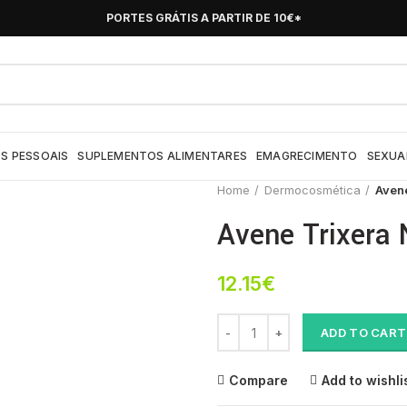
PORTES GRÁTIS A PARTIR DE 10€*
S PESSOAIS
SUPLEMENTOS ALIMENTARES
EMAGRECIMENTO
SEXUA
Home
Dermocosmética
Avene
Avene Trixera 
12.15
€
Avene Trixera Nut Gel 500ml qu
ADD TO CART
Compare
Add to wishli