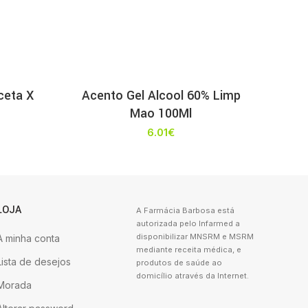
ceta X
Acento Gel Alcool 60% Limp
Mao 100Ml
6.01
€
LOJA
A Farmácia Barbosa está
autorizada pelo Infarmed a
disponibilizar MNSRM e MSRM
A minha conta
mediante receita médica, e
Lista de desejos
produtos de saúde ao
domicílio através da Internet.
Morada