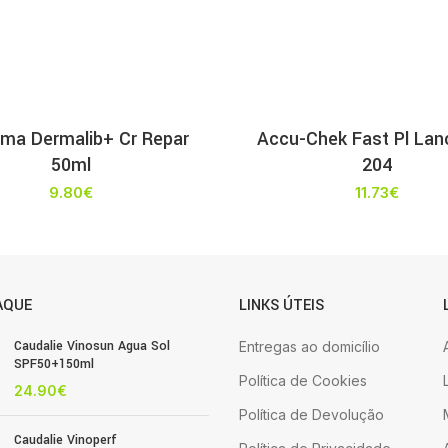
ma Dermalib+ Cr Repar
Accu-Chek Fast Pl Lan
50ml
204
9.80
€
11.73
€
AQUE
LINKS ÚTEIS
Caudalie Vinosun Agua Sol
Entregas ao domicílio
SPF50+150ml
Política de Cookies
24.90
€
Política de Devolução
Caudalie Vinoperf