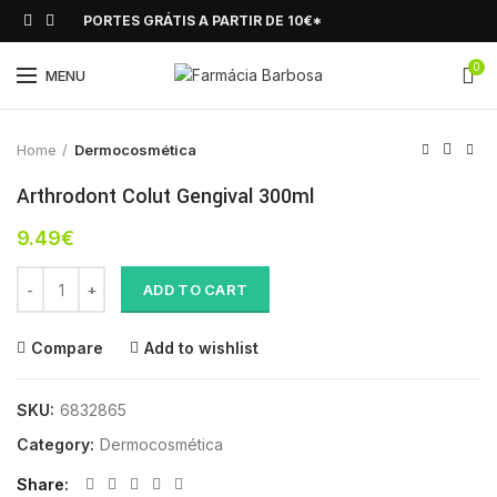
PORTES GRÁTIS A PARTIR DE 10€*
0
Click to enlarge
MENU
Home
Dermocosmética
Arthrodont Colut Gengival 300ml
9.49
€
Arthrodont Colut Gengival 300ml quantity
ADD TO CART
Compare
Add to wishlist
SKU:
6832865
Category:
Dermocosmética
Share