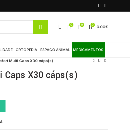
0
0
0
0.00
€
LIDADE
ORTOPEDIA
ESPAÇO ANIMAL
MEDICAMENTOS
fort Multi Caps X30 cáps(s)
ti Caps X30 cáps(s)
) quantity
st