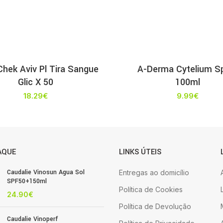
hek Aviv Pl Tira Sangue
A-Derma Cytelium S
Glic X 50
100ml
18.29
€
9.99
€
AQUE
LINKS ÚTEIS
Caudalie Vinosun Agua Sol
Entregas ao domicílio
SPF50+150ml
Política de Cookies
24.90
€
Política de Devolução
Caudalie Vinoperf