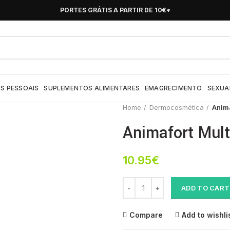
PORTES GRÁTIS A PARTIR DE 10€*
S PESSOAIS
SUPLEMENTOS ALIMENTARES
EMAGRECIMENTO
SEXUA
Home
Dermocosmética
Anima
Animafort Mul
10.95
€
Animafort Multi Caps X30 cáps(s
ADD TO CART
Compare
Add to wishli