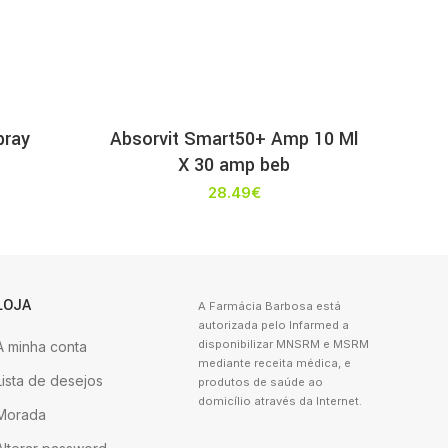
pray
Absorvit Smart50+ Amp 10 Ml
X 30 amp beb
28.49
€
LOJA
A Farmácia Barbosa está
autorizada pelo Infarmed a
disponibilizar MNSRM e MSRM
A minha conta
mediante receita médica, e
Lista de desejos
produtos de saúde ao
domicílio através da Internet.
Morada