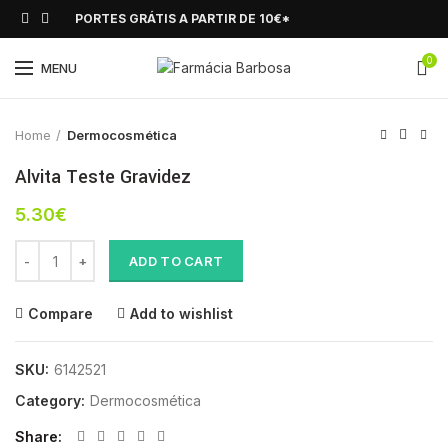
PORTES GRÁTIS A PARTIR DE 10€*
0
Click to enlarge
MENU
Home
Dermocosmética
Alvita Teste Gravidez
5.30
€
Alvita Teste Gravidez quantity
ADD TO CART
Compare
Add to wishlist
SKU:
6142521
Category:
Dermocosmética
Share