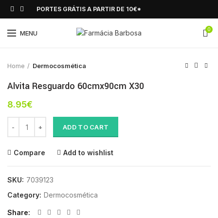
PORTES GRÁTIS A PARTIR DE 10€*
0
Click to enlarge
MENU
Home
Dermocosmética
Alvita Resguardo 60cmx90cm X30
8.95
€
Alvita Resguardo 60cmx90cm X30 quantity
ADD TO CART
Compare
Add to wishlist
SKU:
7039123
Category:
Dermocosmética
Share