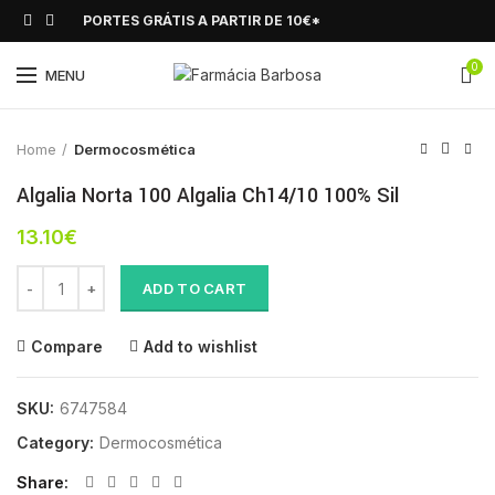
PORTES GRÁTIS A PARTIR DE 10€*
0
Click to enlarge
MENU
Home
Dermocosmética
Algalia Norta 100 Algalia Ch14/10 100% Sil
13.10
€
Algalia Norta 100 Algalia Ch14/10 100% Sil quantity
ADD TO CART
Compare
Add to wishlist
SKU:
6747584
Category:
Dermocosmética
Share