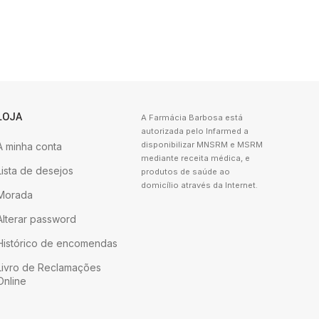
LOJA
A Farmácia Barbosa está
autorizada pelo Infarmed a
disponibilizar MNSRM e MSRM
A minha conta
mediante receita médica, e
Lista de desejos
produtos de saúde ao
domicílio através da Internet.
Morada
Alterar password
Histórico de encomendas
Livro de Reclamações
Online